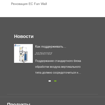
Реновация EC Fan Wall
Новости
Как поддерживать
ся
стандартный блок обработки
2025/07/03
я
воздуха вертикального типа?
C?
Поддержание стандартного блока
обработки воздуха вертикального
типа должно сосредоточиться на
ся
проверке системы фильтрации,
состоянии работы вентилятора и
электрической безопасности,
чтобы обеспечить эффективность
и срок службы устройства.
Продукты